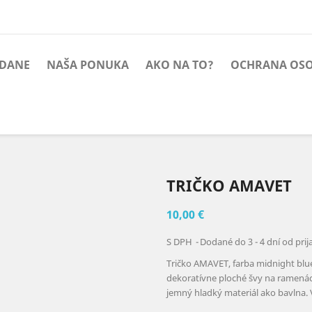
 DANE
NAŠA PONUKA
AKO NA TO?
OCHRANA OSO
TRIČKO AMAVET
10,00 €
S DPH
Dodané do 3 - 4 dní od prij
Tričko AMAVET, farba midnight blue
dekoratívne ploché švy na ramenách
jemný hladký materiál ako bavlna. V