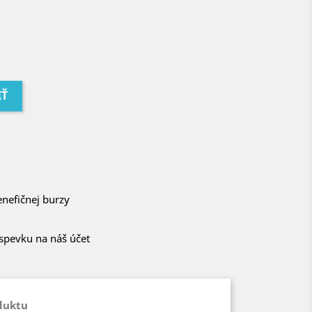
IŤ
enefičnej burzy
íspevku na náš účet
duktu