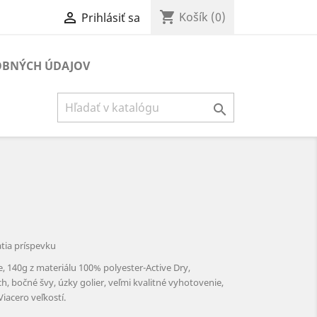
shopping_cart

Košík
(0)
Prihlásiť sa
BNÝCH ÚDAJOV

atia príspevku
, 140g z materiálu 100% polyester-Active Dry,
, bočné švy, úzky golier, veľmi kvalitné vyhotovenie,
iacero veľkostí.