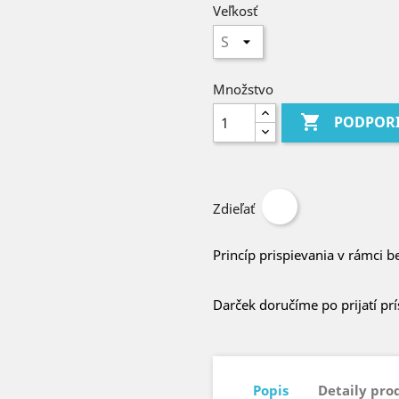
Veľkosť
Množstvo

PODPOR
Zdieľať
Princíp prispievania v rámci b
Darček doručíme po prijatí pr
Popis
Detaily pro