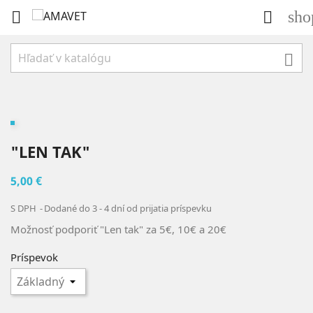
sho



"LEN TAK"
5,00 €
S DPH
Dodané do 3 - 4 dní od prijatia príspevku
Možnosť podporiť "Len tak" za 5€, 10€ a 20€
Príspevok